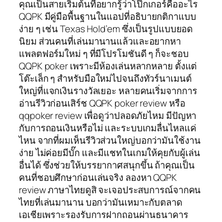
คุณเป็นสายเริ่มต้นที่อยากรู้ว่าโป๊กเกอร์คืออะไร
QQPK มีคู่มือพื้นฐานในแอปที่อธิบายกติกาแบบ
ง่าย ๆ เช่น Texas Hold’em ซึ่งเป็นรูปแบบยอด
นิยม ส่วนคนที่เล่นมานานแล้วและอยากหา
แพลตฟอร์มใหม่ ๆ ที่มีโปรโมชันดี ๆ ก็จะชอบ
QQPK poker เพราะมีห้องเล่นหลากหลาย ตั้งแต่
โต๊ะเล็ก ๆ สำหรับมือใหม่ไปจนถึงทัวร์นาเมนต์
ใหญ่ที่แจกเงินรางวัลเยอะ หลายคนเริ่มจากการ
อ่านรีวิวก่อนเสิร์ช QQPK poker review หรือ
qqpoker review เพื่อดูว่าปลอดภัยไหม มีปัญหา
กับการถอนเงินหรือไม่ และระบบเกมลื่นไหลแค่
ไหน จากที่ผมเห็นรีวิวส่วนใหญ่บอกว่ามันใช้งาน
ง่าย ไม่ค่อยมีบั๊ก และมีแชทในเกมให้คุยกับผู้เล่น
อื่นได้ ซึ่งช่วยให้บรรยากาศสนุกขึ้น ถ้าคุณเป็น
คนที่ชอบศึกษาก่อนเล่นจริง ลองหา QQPK
review ภาษาไทยดูสิ จะเจอประสบการณ์จากคน
ไทยที่เล่นมานาน บอกว่ามันเหมาะกับตลาด
เอเชียเพราะรองรับการฝากถอนผ่านธนาคาร