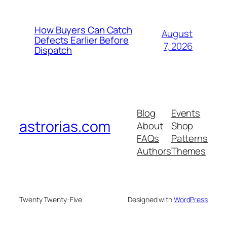
How Buyers Can Catch
August
Defects Earlier Before
7, 2026
Dispatch
Blog
Events
astrorias.com
About
Shop
FAQs
Patterns
Authors
Themes
Twenty Twenty-Five
Designed with
WordPress