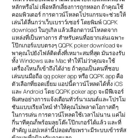
หลักหรือไม่ เพื่อหลีกเลี่ยงการถูกหลอก ถ้าคุณใช้
คอมพิวเตอร์ การดาวน์โหลดโปรแกรมจะช่วยให้
เล่นได้ลื่นกว่าเว็บเบราว์เซอร์ โดยพิมพ์ QQPK
download ในกูเกิล แล้วเลือกดาวน์โหลดจาก
แหล่งที่เป็นทางการ สำหรับคนที่อยากเล่นเฉพาะ
โป๊กเกอร์แบบตรงๆ QQPK poker download จะ
พาคุณไปยังไฟล์ติดตั้งที่เหมาะสมที่สุด มันรองรับ
ทั้ง Windows และ Mac ทำให้ไม่ว่าคุณจะใช้
เครื่องไหนก็เข้าถึงได้ง่าย ถ้าคุณเป็นคนที่ชอบ
เล่นบนมือถือ qq poker app หรือ QQPK app คือ
ตัวเลือกที่ยอดเยี่ยม แอปนี้ดาวน์โหลดได้ทั้ง iOS
และ Android โดย QQPK poker app จะมีฟีเจอร์
พิเศษอย่างการแจ้งเตือนทัวร์นาเมนต์และโปรโม
ชันแบบเรียลไทม์ ทำให้คุณไม่พลาดโอกาสดีๆ
ในการเล่น การดาวน์โหลดใช้เวลาไม่นาน แค่ไม่
กี่นาทีคุณก็พร้อมลุยโต๊ะโป๊กเกอร์ได้แล้ว และที่
สำคัญ แอปเหล่านี้ปลอดภัยเพราะมีระบบเข้ารหัส
ข้อมูลเพื่อป้องกันการแฮก