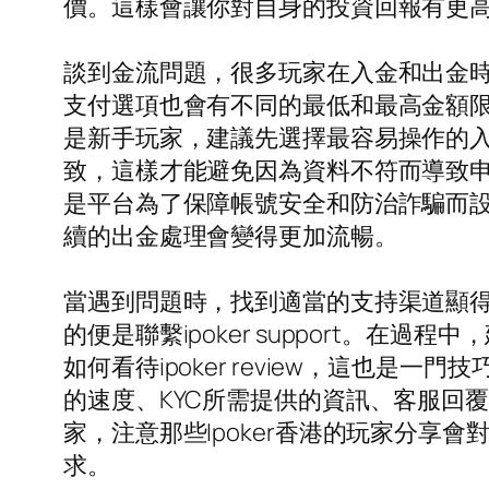
價。這樣會讓你對自身的投資回報有更
談到金流問題，很多玩家在入金和出金時常
支付選項也會有不同的最低和最高金額
是新手玩家，建議先選擇最容易操作的
致，這樣才能避免因為資料不符而導致申請
是平台為了保障帳號安全和防治詐騙而
續的出金處理會變得更加流暢。
當遇到問題時，找到適當的支持渠道顯得
的便是聯繫ipoker support。
如何看待ipoker review，這也
的速度、KYC所需提供的資訊、客服回
家，注意那些Ipoker香港的玩家分
求。