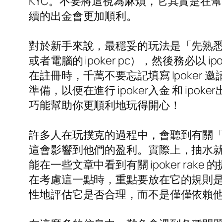
KYC。不要將這視為麻煩，它其實是在
續的出金會更加順利。
對於新手來說，最穩妥的玩法是「先熟悉流
或者電腦的 ipoker pc），然後務必
在註冊時，千萬不要忘記填寫 Ipoker 
準備，以便在進行 ipoker入金 和 
巧能幫助你更順利地玩得開心！
許多人在玩撲克的過程中，會聽到有關「抽
這會影響到他們的盈利。實際上，抽水
能在一些文章中看到有關 ipoker r
在考慮這一點時，重點要放在它的規則
性地評估它是否合理，而不是僅僅依賴