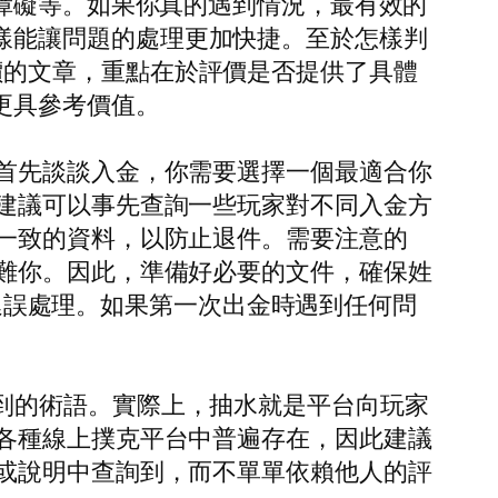
障礙等。如果你真的遇到情況，最有效的
點，這樣能讓問題的處理更加快捷。至於怎樣判
面評價的文章，重點在於評價是否提供了具體
更具參考價值。
首先談談入金，你需要選擇一個最適合你
建議可以事先查詢一些玩家對不同入金方
一致的資料，以防止退件。需要注意的
難你。因此，準備好必要的文件，確保姓
而延誤處理。如果第一次出金時遇到任何問
常被提到的術語。實際上，抽水就是平台向玩家
各種線上撲克平台中普遍存在，因此建議
或說明中查詢到，而不單單依賴他人的評