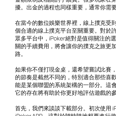
擾。出金的過程也同樣重要，通常你需
在當今的數位娛樂世界裡，線上撲克受
個合適的線上撲克平台至關重要。對於
眾多平台中，iPoker絕對是值得關
關的手續費用，將會讓你的撲克之旅更
路。
如果你不僅打現金桌，還希望嘗試比賽，那麼
的節奏是截然不同的，特別適合那些喜歡追逐
能是某個聯盟的系統架構的一部分。這
它的存在將有助於你更好地評估遊戲的
首先，我們來談談下載部分。初次使用 i