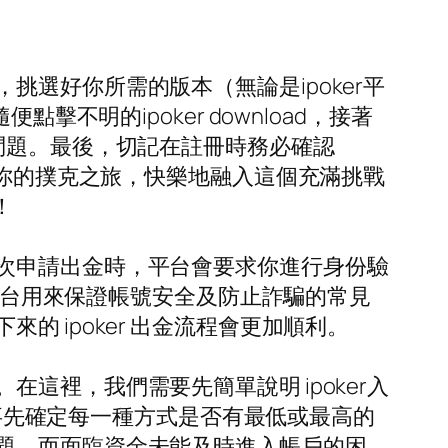
選好你所需的版本（無論是ipoker平
便點擊不明的ipoker download，接著
會出現問題。最後，切記在註冊時務必確認
始你的撲克之旅，快樂地融入這個充滿挑戰
！
次申請出金時，平台會要求你進行身份驗
你，而是平台用來保證帳號安全及防止詐騙的常見
 ipoker 出金流程會更加順利。
這裡，我們需要先簡單說明 ipoker入
並事先確定每一種方式是否有最低或最高的
題，而面臨資金未能及時進入帳戶的困