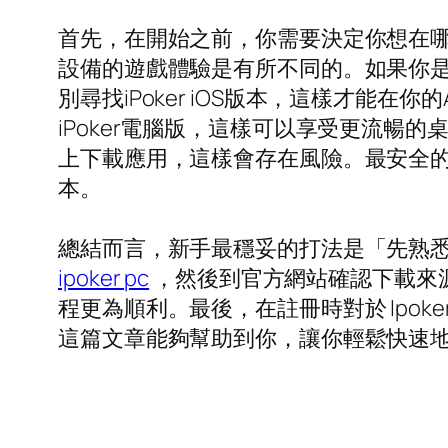
首先，在開始之前，你需要決定你想在
設備的遊戲體驗是有所不同的。如果你是
別尋找iPoker iOS版本，這樣才能在
iPoker電腦版，這樣可以享受更流
上下載應用，這樣會存在風險。最安全的
本。
總結而言，新手最穩妥的打法是「先熟悉流程
ipoker pc
，然後到官方網站確認下載來源，
程更為順利。最後，在註冊時對於 Ipo
這篇文章能夠幫助到你，讓你輕鬆快速地投