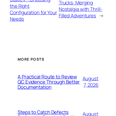
Trucks: Merging
the Right
Nostalgia with Thrill-
Configuration for Your
Filled Adventures
→
Needs
MORE POSTS
A Practical Route to Review
August
QC Evidence Through Better
7, 2026
Documentation
Steps to Catch Defects
August