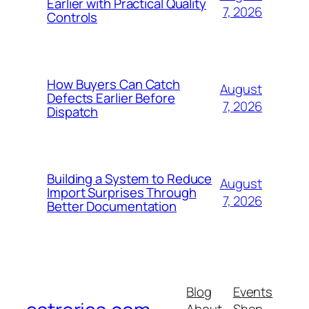
Earlier with Practical Quality
7, 2026
Controls
How Buyers Can Catch
August
Defects Earlier Before
7, 2026
Dispatch
Building a System to Reduce
August
Import Surprises Through
7, 2026
Better Documentation
Blog
Events
About
Shop