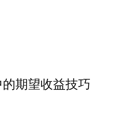
中的期望收益技巧