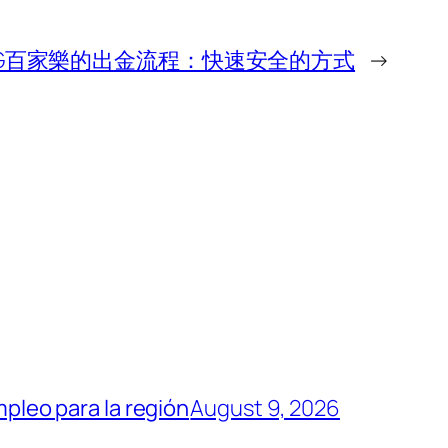
G百家樂的出金流程：快速安全的方式
→
mpleo para la región
August 9, 2026