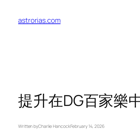
Skip
to
astrorias.com
content
提升在DG百家樂
Written by
Charlie Hancock
February 14, 2026