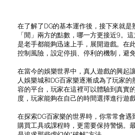
在了解了DG的基本運作後，接下來就是
「閒」兩方的點數，哪一方更接近9。
是老手都能夠迅速上手，展開遊戲。在
控制風險，設定停損、停利的機制，避
在當今的娛樂世界中，真人遊戲的興起讓
人娛樂城和DG百家樂逐漸成為了玩家的
容的平台，玩家在這裡可以體驗到真實的
度，玩家能夠在自己的時間選擇進行遊
在探索DG百家樂的世界時，你常常會遇
購買工具或課程時，更需要保持警惕。
是追求那些虛幻的“破解”方法。