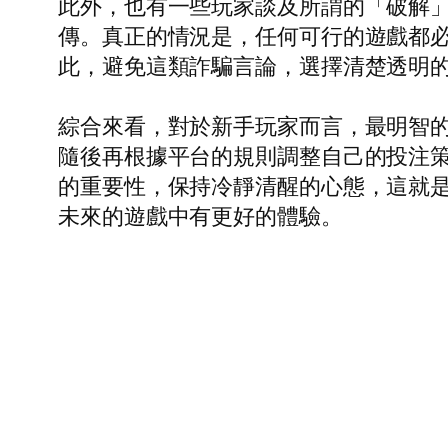
此外，也有一些玩家談及所謂的「破解
傳。真正的情況是，任何可行的遊戲都
此，避免這類詐騙言論，選擇清楚透明
綜合來看，對於新手玩家而言，最明智的
隨後再根據平台的規則調整自己的投注策
的重要性，保持冷靜清醒的心態，這就是
未來的遊戲中有更好的體驗。