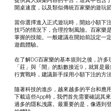
提供真人娛樂內容的平台，這其中包含
開桌速度，以及類似傳統百家樂的遊玩
當你選擇進入正式遊玩時，開始小額下
技巧的情況下，合理控制風險。百家樂
掌握的技能。一般建議在開始前設定一
遊戲體驗。
在了解DG百家樂的基本規則之後，許多
「莊」與「閒」的點數接近9，就算是
行實戰時，建議新手採用小額下注的方
隨著科技的進步，越來越多的平台和應用都
下載這些App時，我們首先需要確認其
過多的隱私洩露。最重要的是，像遇到