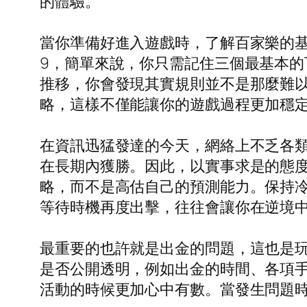
的體驗。
當你準備好進入遊戲時，了解百家樂的
9，簡單來說，你只需記住三個最基本
推移，你會發現其實規則並不是那麼難
略，這樣不僅能讓你的遊戲過程更加穩
在資訊迅猛發達的今天，網絡上不乏各類
在長期內獲勝。因此，以實事求是的態
略，而不是高估自己的預測能力。保持
等待時機再度出擊，往往會讓你在逆境
最重要的也許就是出金的問題，這也是
是否公開透明，例如出金的時間、各項
活動的時候更加心中有數。當發生問題