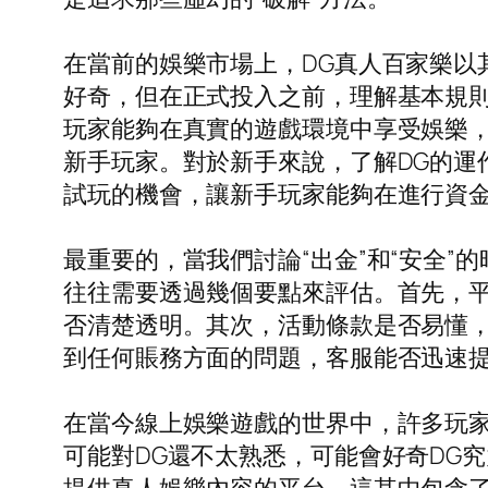
在當前的娛樂市場上，DG真人百家樂以
好奇，但在正式投入之前，理解基本規則
玩家能夠在真實的遊戲環境中享受娛樂
新手玩家。對於新手來說，了解DG的運
試玩的機會，讓新手玩家能夠在進行資
最重要的，當我們討論“出金”和“安全
往往需要透過幾個要點來評估。首先，
否清楚透明。其次，活動條款是否易懂
到任何賬務方面的問題，客服能否迅速
在當今線上娛樂遊戲的世界中，許多玩家
可能對DG還不太熟悉，可能會好奇DG