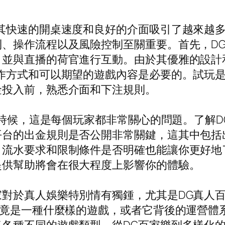
其快速的開桌速度和良好的介面吸引了越來越
、操作流程以及風險控制至關重要。首先，D
，並與直播的荷官進行互動。由於其優雅的設計
作方式和可以期望的遊戲內容是必要的。試玩是
金投入前，熟悉介面和下注規則。
”的時候，這是每個玩家都非常關心的問題。了解
平台的出金規則是否公開非常關鍵，這其中包括
，流水要求和限制條件是否明確也能讓你更好地
提供幫助將會在很大程度上影響你的體驗。
對於真人娛樂特別情有獨鍾，尤其是DG真人
究竟是一種什麼樣的遊戲，或者它背後的運營體