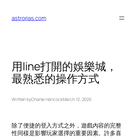
Skip
to
astrorias.com
content
用line打開的娛樂城，
最熟悉的操作方式
Written by
Charlie Hancock
March 12, 2026
除了便捷的登入方式之外，遊戲內容的完整
性同樣是影響玩家選擇的重要因素。許多喜