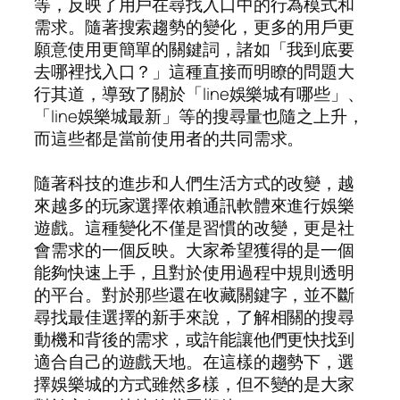
等，反映了用戶在尋找入口中的行為模式和
需求。隨著搜索趨勢的變化，更多的用戶更
願意使用更簡單的關鍵詞，諸如「我到底要
去哪裡找入口？」這種直接而明瞭的問題大
行其道，導致了關於「line娛樂城有哪些」、
「line娛樂城最新」等的搜尋量也隨之上升，
而這些都是當前使用者的共同需求。
隨著科技的進步和人們生活方式的改變，越
來越多的玩家選擇依賴通訊軟體來進行娛樂
遊戲。這種變化不僅是習慣的改變，更是社
會需求的一個反映。大家希望獲得的是一個
能夠快速上手，且對於使用過程中規則透明
的平台。對於那些還在收藏關鍵字，並不斷
尋找最佳選擇的新手來說，了解相關的搜尋
動機和背後的需求，或許能讓他們更快找到
適合自己的遊戲天地。在這樣的趨勢下，選
擇娛樂城的方式雖然多樣，但不變的是大家