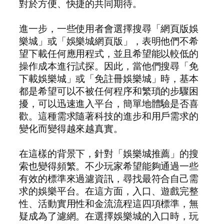
對於方便、快捷的共同期待。
進一步，一些使用者會選擇搜尋「網頁版娛
樂城」或「娛樂城網頁版」，表明他們不希
望下載任何應用程式，並且希望能以較低的
操作成本進行試探。因此，當他們搜尋「免
下載娛樂城」或「免註冊娛樂城」時，基本
都是希望可以不被任何程序和繁瑣的步驟困
擾，可以迅速進入平台，簡單地體驗是否喜
歡。這種需求隨著科技的進步和用戶需求的
變化而變得越來越真實。
在這樣的背景下，針對「娛樂城推薦」的搜
索也變得頻繁。不少玩家希望能夠通過一些
有效的標準來過濾資訊，尋找最符合自己需
求的娛樂平台。在這方面，入口、遊戲完整
性、活動實用性和金流流程這四項標準，無
疑成為了濾網。在選擇娛樂城的入口時，玩