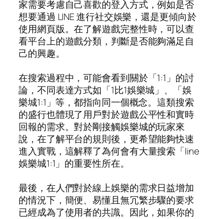
家需要考慮自己喜歡的登入方式，例如是否
想要通過 LINE 進行社交娛樂，還是更傾向於
使用網頁版。在了解遊戲完整性時，可以查
看平台上的遊戲分類，判斷是否能夠滿足自
己的興趣。
在搜索過程中，可能會看到關於「1:1」的討
論，不同表達方式如「1比1娛樂城」、「娛
樂城1:1」等，都指向同一個概念。這類搜索
的盛行也體現了用戶對於遊戲公平性和實時
回報的需求。對於剛接觸娛樂城的玩家來
說，在了解平台的規則後，更希望能夠快速
進入實戰，這解釋了為何會有大量搜索「line
娛樂城1:1」的重要性所在。
最後，在人們對於線上娛樂的需求日益增加
的情況下，簡便、易懂且無冗繁步驟的要求
已經成為了使用者的共識。因此，如果你的