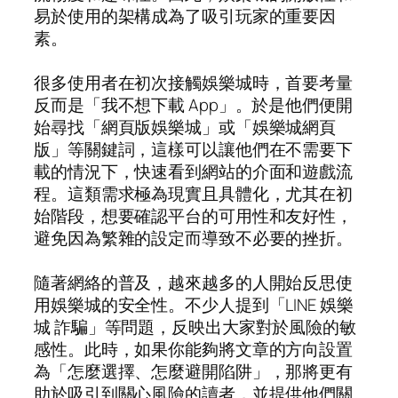
易於使用的架構成為了吸引玩家的重要因
素。
很多使用者在初次接觸娛樂城時，首要考量
反而是「我不想下載 App」。於是他們便開
始尋找「網頁版娛樂城」或「娛樂城網頁
版」等關鍵詞，這樣可以讓他們在不需要下
載的情況下，快速看到網站的介面和遊戲流
程。這類需求極為現實且具體化，尤其在初
始階段，想要確認平台的可用性和友好性，
避免因為繁雜的設定而導致不必要的挫折。
隨著網絡的普及，越來越多的人開始反思使
用娛樂城的安全性。不少人提到「LINE 娛樂
城 詐騙」等問題，反映出大家對於風險的敏
感性。此時，如果你能夠將文章的方向設置
為「怎麼選擇、怎麼避開陷阱」，那將更有
助於吸引到關心風險的讀者，並提供他們關