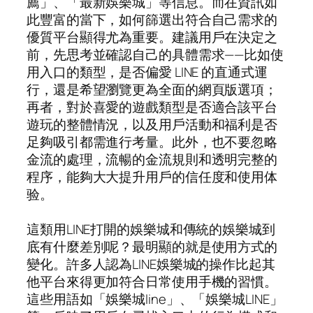
薦」、「最新娛樂城」等信息。而在資訊如
此豐富的當下，如何篩選出符合自己需求的
優質平台顯得尤為重要。建議用戶在決定之
前，先思考並確認自己的具體需求——比如使
用入口的類型，是否偏愛 LINE 的直通式運
行，還是希望瀏覽更為全面的網頁版選項；
再者，對於喜愛的遊戲類型是否適合該平台
遊玩的整體情況，以及用戶活動和福利是否
足夠吸引都需進行考量。此外，也不要忽略
金流的處理，流暢的金流規則和透明完整的
程序，能夠大大提升用戶的信任度和使用体
验。
這類用LINE打開的娛樂城和傳統的娛樂城到
底有什麼差別呢？最明顯的就是使用方式的
變化。許多人認為LINE娛樂城的操作比起其
他平台來得更加符合日常使用手機的習慣。
這些用語如「娛樂城line」、「娛樂城LINE」