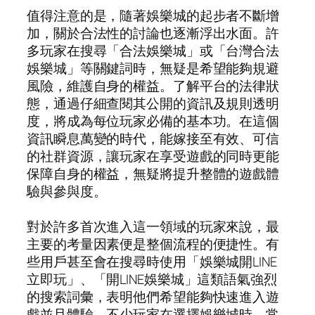
值得注意的是，隨著娛樂城的起步者不斷增
加，關於合法性的討論也逐漸浮出水面。許
多玩家在搜尋「合法娛樂城」或「台灣合法
娛樂城」等關鍵詞時，無疑是希望能夠規避
風險，維護自身的權益。了解平台的法律狀
態，通過仔細查閱其公開的資訊及規則透明
度，將成為每位玩家必備的基本功。在這個
資訊瞬息萬變的時代，能嫁接至有效、可信
的社群資源，讓玩家在享受遊戲的同時更能
保障自身的權益，無疑將提升整體的遊戲體
驗與參與度。
對於許多首次進入這一領域的玩家來說，最
主要的考量因素便是整個流程的便捷性。有
些用戶甚至會在搜尋時使用「娛樂城開LINE
立即玩」、「開LINE娛樂城」這類語氣強烈
的搜索詞彙，表明他們希望能夠快速進入遊
戲並且體驗。不少玩家在選擇娛樂城時，常