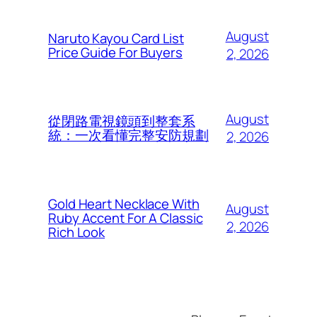
August
Naruto Kayou Card List
Price Guide For Buyers
2, 2026
August
從閉路電視鏡頭到整套系
統：一次看懂完整安防規劃
2, 2026
Gold Heart Necklace With
August
Ruby Accent For A Classic
2, 2026
Rich Look