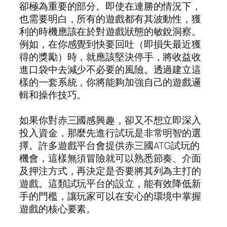
卻極為重要的部分。即使在連勝的情況下，
也需要明白，所有的遊戲都有其波動性，獲
利的時機應該在於對遊戲狀態的敏銳洞察。
例如，在你感覺到快要回吐（即損失最近獲
得的獎勵）時，就應該堅決停手，將收益收
進口袋中去減少不必要的風險。透過建立這
樣的一套系統，你將能夠加強自己的遊戲邏
輯和操作技巧。
如果你對赤三國感興趣，卻又不想立即深入
投入資金，那麼先進行試玩是非常明智的選
擇。許多遊戲平台會提供赤三國ATG試玩的
機會，這樣無須冒險就可以熟悉節奏、介面
及押注方式，再決定是否要將其列為主打的
遊戲。這類試玩平台的設立，能有效降低新
手的門檻，讓玩家可以在安心的環境中掌握
遊戲的核心要素。