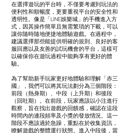
在選擇遊玩的平台時，不僅要考慮到玩法的
便利性和順暢度，更要重視平台的安全性和
透明性。像是「LINE娛樂城」的手機進入方
式，因其操作簡單且無需繁瑣的下載，可以
讓你隨時隨地便捷地體驗遊戲。在過程中，
建議選擇那些能提供明確的規則、良好的客
服回應以及友善的試玩機會的平台，這樣可
以確保你在遊玩過程中能夠享有更好的體
驗。
為了幫助新手玩家更好地體驗和理解「赤三
國」，我們可以將其玩法劃分為三個階段：
前段（熱身期）、中段（上升期）和後段
（回吐期）。在前段，玩家應該以小注進行
觀察，旨在找出遊戲的回饋感，確認在這段
時間內的連段頻率及小獎的發放情況。這一
階段不應該過於急躁，重點在於收集資訊，
瞭解遊戲的整體運行狀態。進入中段後，當