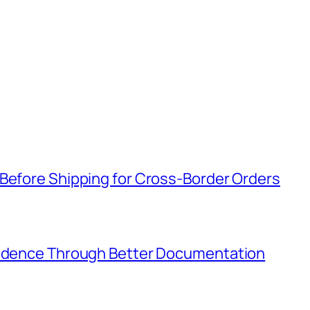
 Before Shipping for Cross-Border Orders
Evidence Through Better Documentation