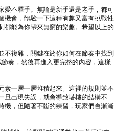
家愛不釋手。無論是新手還是老手，都可
個機會，體驗一下這種有趣又富有挑戰性
刺都能為你帶來無窮的樂趣。希望以上的
並不複雜，關鍵在於你如何在節奏中找到
戲節奏，然後再進入更完整的內容，這樣
元素一層一層堆積起來。這裡的規則並不
一旦出現失誤，就會導致塔樓的結構不
時機，但隨著不斷的練習，玩家們會漸漸