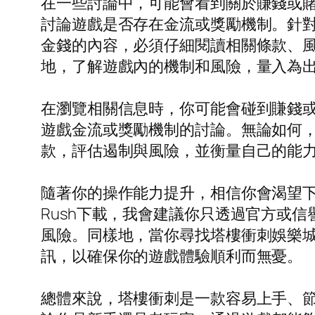
在一些討論中，可能會看到關於賺錢或賭博的字
討論遊戲是否存在金流或獎勵機制。針
金錢的內容，必須仔細閱讀相關條款、
地，了解遊戲內的機制和風險，量入為
在瀏覽相關信息時，你可能會碰到賺錢
遊戲金流或獎勵機制的討論。無論如何
款，評估遏制與風險，並衡量自己的能
隨著你的操作能力提升，相信你會渴望下
Rush下載，我會建議你只透過官方或
風險。同樣地，當你尋找塔樓衝刺娛樂
訊，以確保你的遊戲體驗順利而無憂。
總體來說，塔樓衝刺是一款容易上手、