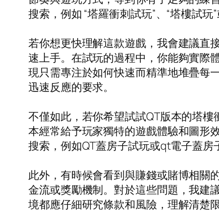
搜索，例如 “塔羅衝刺試玩”、“塔樓試玩”
若你想更快理解這款遊戲，我會建議直
速上手。在試玩的過程中，你能夠實際
現只需專注於如何快速而精準地堆疊每
迅速反應的要求。
不僅如此，若你希望試試QT版本的塔樓
本經常給予玩家獨特的遊戲體驗和圖形
搜索，例如QT蓋房子試玩或qt電子蓋
此外，有時候會看到與賺錢或賭博相關的關鍵
金流或獎勵機制。對於這些問題，我建
境都應仔細研究條款和風險，理解清楚