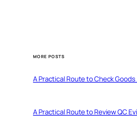
MORE POSTS
A Practical Route to Check Goods
A Practical Route to Review QC 