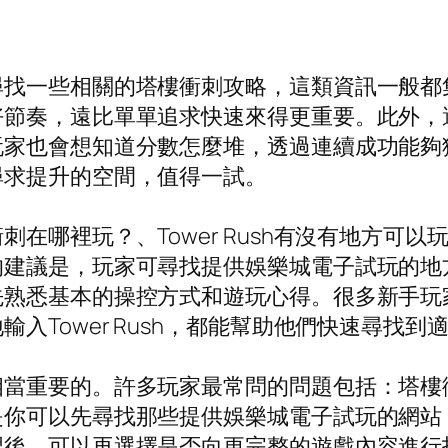
尋找一些相關的塔樓衝刺攻略，這類資訊一般都
好節奏，遠比單單追求快速來得更重要。此外，
玩家也會想知道分數怎麼堆，透過連續成功能夠
尋求提升的空間，值得一試。
在哪裡玩？、Tower Rush有沒有地方可
的建議是，玩家可尋找提供娛樂城電子試玩的地
先熟悉基本的操控方式和遊玩心得。很多新手玩
入Tower Rush，都能幫助他們快速尋找到
重要的。許多玩家最常問的問題包括：塔樓衝刺哪裡
是你可以先尋找那些提供娛樂城電子試玩的網站
習後，可以再選擇是否向更完整的遊戲內容進行