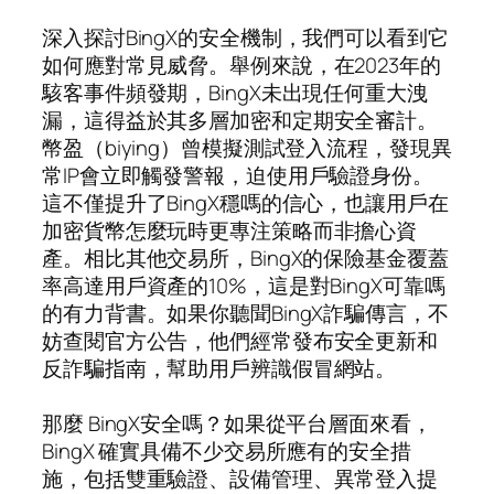
深入探討BingX的安全機制，我們可以看到它
如何應對常見威脅。舉例來說，在2023年的
駭客事件頻發期，BingX未出現任何重大洩
漏，這得益於其多層加密和定期安全審計。
幣盈（biying）曾模擬測試登入流程，發現異
常IP會立即觸發警報，迫使用戶驗證身份。
這不僅提升了BingX穩嗎的信心，也讓用戶在
加密貨幣怎麼玩時更專注策略而非擔心資
產。相比其他交易所，BingX的保險基金覆蓋
率高達用戶資產的10%，這是對BingX可靠嗎
的有力背書。如果你聽聞BingX詐騙傳言，不
妨查閱官方公告，他們經常發布安全更新和
反詐騙指南，幫助用戶辨識假冒網站。
那麼 BingX安全嗎？如果從平台層面來看，
BingX 確實具備不少交易所應有的安全措
施，包括雙重驗證、設備管理、異常登入提