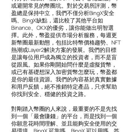
或避開常見的幣圈坑。對於交易所評測，幣
盈總是保持中立，我們不僅分析BingX安全
嗎、BingX缺點，還比較了其他平台如
Binance、OKX的優劣，讓你能做出明智選
擇。此外，幣盈提供市場分析服務，每週更
新幣圈最新動態，包括比特幣價格趨勢、NFT
熱潮或Layer2解決方案的發展。我們的目標
是讓每位用戶成為獨立的投資者，而不是盲
從跟風。如果你剛開始問什麼是虛擬貨幣，
或已有基礎想深入加密貨幣怎麼玩，幣盈都
是你的最佳資源。我們的內容基於真實數據
和用戶反饋，絕不推銷特定產品，只求幫助
你找到安全、穩健的投資之路。
對剛踏入幣圈的人來說，最重要的不是先找
到一個「最會賺錢」的平台，而是找到一個
你願意花時間理解、並且能夠安全使用的交
易環境。BingX 可靠嗎、BingX 可以用嗎，答