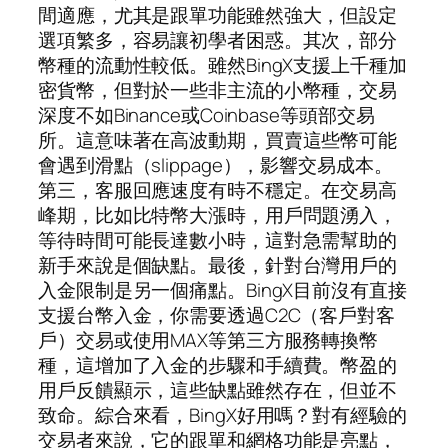
間適應，尤其是跟單功能雖然強大，但設定
選項繁多，容易讓初學者困惑。其次，部分
幣種的流動性較低。雖然BingX支援上千種加
密貨幣，但對於一些非主流的小幣種，交易
深度不如Binance或Coinbase等頭部交易
所。這意味著在高波動期，買賣這些幣可能
會遇到滑點（slippage），影響交易成本。
第三，客服回應速度有時不穩定。在交易高
峰期，比如比特幣大漲時，用戶問題湧入，
等待時間可能長達數小時，這對急需幫助的
新手來說是個缺點。最後，針對台灣用戶的
入金限制是另一個痛點。BingX目前沒有直接
支援台幣入金，你需要透過C2C（客戶對客
戶）交易或使用MAX等第三方服務轉換幣
種，這增加了入金的步驟和手續費。幣盈的
用戶反饋顯示，這些缺點雖然存在，但並不
致命。綜合來看，BingX好用嗎？對有經驗的
交易者來說，它的跟單和網格功能是亮點，