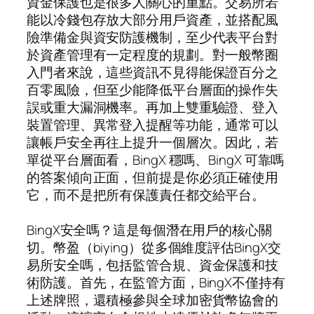
資金保護也是很多人關心的重點。交易所若
能以冷錢包存放大部分用戶資產，並搭配風
險準備金與資安防護機制，至少代表平台對
於資產管理有一定程度的規劃。對一般幣圈
入門者來說，這些資訊不見得能保證百分之
百零風險，但至少能降低平台層面的操作失
誤或重大漏洞機率。再加上雙重驗證、登入
裝置管理、異常登入提醒等功能，通常可以
讓帳戶安全再往上提升一個層次。因此，若
單從平台層面看，BingX 穩嗎、BingX 可靠嗎
的答案傾向正面，但前提是你必須正確使用
它，而不是把所有保護責任都交給平台。
BingX安全嗎？這是每個潛在用戶的核心關
切。幣盈（biying）從多個維度評估BingX交
易所安全嗎，包括監管合規、資金保護和技
術防護。首先，在監管方面，BingX不僅持有
上述牌照，還積極參與全球加密貨幣協會的