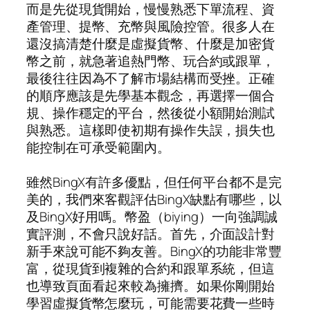
而是先從現貨開始，慢慢熟悉下單流程、資
產管理、提幣、充幣與風險控管。很多人在
還沒搞清楚什麼是虛擬貨幣、什麼是加密貨
幣之前，就急著追熱門幣、玩合約或跟單，
最後往往因為不了解市場結構而受挫。正確
的順序應該是先學基本觀念，再選擇一個合
規、操作穩定的平台，然後從小額開始測試
與熟悉。這樣即使初期有操作失誤，損失也
能控制在可承受範圍內。
雖然BingX有許多優點，但任何平台都不是完
美的，我們來客觀評估BingX缺點有哪些，以
及BingX好用嗎。幣盈（biying）一向強調誠
實評測，不會只說好話。首先，介面設計對
新手來說可能不夠友善。BingX的功能非常豐
富，從現貨到複雜的合約和跟單系統，但這
也導致頁面看起來較為擁擠。如果你剛開始
學習虛擬貨幣怎麼玩，可能需要花費一些時