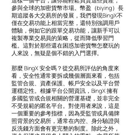
這樣一個平台，讓你能輕鬆買賣這些資產，
參與全球的加密貨幣市場。幣盈（biying）長
期追蹤各大交易所的發展，我們發現BingX不
僅在交易功能上相當完整，還特別強調用戶
體驗，例如它的跟單交易功能，讓新手可以
複製專業交易員的策略，從而降低學習門
檻。這對於那些還在困惑加密貨幣怎麼玩的
人來說，無疑是個不錯的入門選擇。
那麼 BingX 安全嗎？從交易所評估的角度來
看，安全性通常要拆成幾個層面來看，包括
監管合規、資產保護、帳戶安全以及平台營
運穩定性。根據平台公開資訊，BingX 擁有
多國監管或合規相關的營運基礎，並非完全
不受規範的匿名平台。對使用者來說，這是
一個重要的參考指標，因為受監管或具備牌
照背景的交易所，通常在內控、身分驗證與
反洗錢方面會有更完整的制度。除此之外，