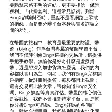
要點擊來路不明的連結，更不要相信「保證
獲利」「代操套利」這種常見話術。判斷
BingX 詐騙與否時，重點不是看網路上零散
的抱怨，而是要分辨平台本身與冒名詐騙之
間的差別。
在幣圈的旅程中，教育是最重要的防護。幣
盈（biying）作為台灣專屬的幣圈學習平台，
我們不僅評測像BingX這樣的交易所，還提供
手把手教學。無論你是好奇什麼是虛擬貨
幣，還是想深入加密貨幣怎麼玩，我們的內
容都以實用為主。例如，我們有BingX完整開
戶指南，從註冊到提領，每步都附上截圖；
還有交易所比較文章，讓你知道BingX安全
嗎、BingX缺點等真實評估。幣盈的核心價值
是客觀性，我們不會推銷特定平台，而是幫
你分析BingX可靠嗎、BingX好嗎的各個面
向。對於台灣用戶，我們特別關注本地化問