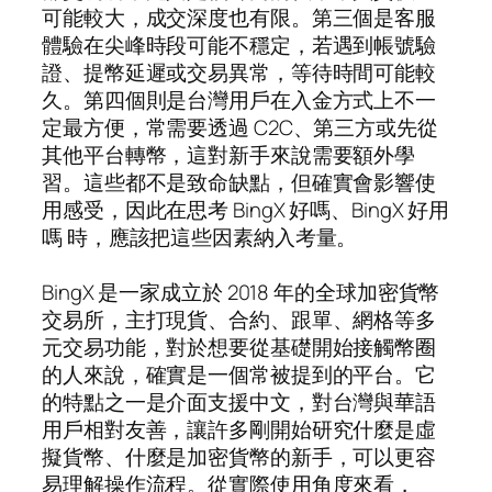
可能較大，成交深度也有限。第三個是客服
體驗在尖峰時段可能不穩定，若遇到帳號驗
證、提幣延遲或交易異常，等待時間可能較
久。第四個則是台灣用戶在入金方式上不一
定最方便，常需要透過 C2C、第三方或先從
其他平台轉幣，這對新手來說需要額外學
習。這些都不是致命缺點，但確實會影響使
用感受，因此在思考 BingX 好嗎、BingX 好用
嗎 時，應該把這些因素納入考量。
BingX 是一家成立於 2018 年的全球加密貨幣
交易所，主打現貨、合約、跟單、網格等多
元交易功能，對於想要從基礎開始接觸幣圈
的人來說，確實是一個常被提到的平台。它
的特點之一是介面支援中文，對台灣與華語
用戶相對友善，讓許多剛開始研究什麼是虛
擬貨幣、什麼是加密貨幣的新手，可以更容
易理解操作流程。從實際使用角度來看，