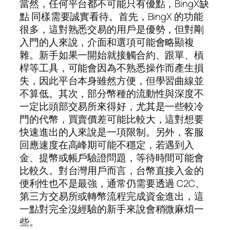
當然，任何平台都不可能只有優點，BingX缺
點 同樣需要誠實看待。首先，BingX 的功能
很多，這對熟悉交易的用戶是優勢，但對剛
入門的人來說，介面和選項可能會略顯複
雜。新手如果一開始就接觸合約、跟單、槓
桿等工具，可能會因為不熟悉操作而產生損
失，因此平台本身雖然方便，但學習曲線並
不算低。其次，部分幣種的流動性與深度不
一定比頭部交易所來得好，尤其是一些較冷
門的代幣，買賣價差可能比較大，這對想要
快速進出的人來說是一項限制。另外，客服
回應速度在高峰期可能不穩定，若遇到入
金、提幣或帳戶驗證問題，等待時間可能會
比較久。對台灣用戶而言，台幣直接入金的
便利性也不是最強，通常仍需要透過 C2C、
第三方交易所或轉幣流程完成資金進出，這
一點對完全沒經驗的新手來說會稍微麻煩一
些。