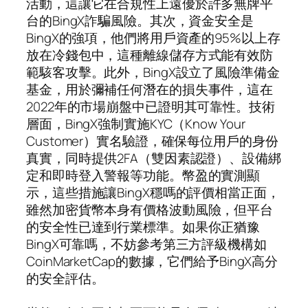
活動，這讓它在合規性上遠優於許多無牌平
台的BingX詐騙風險。其次，資金安全是
BingX的強項，他們將用戶資產的95%以上存
放在冷錢包中，這種離線儲存方式能有效防
範駭客攻擊。此外，BingX設立了風險準備金
基金，用於彌補任何潛在的損失事件，這在
2022年的市場崩盤中已證明其可靠性。技術
層面，BingX強制實施KYC（Know Your
Customer）實名驗證，確保每位用戶的身份
真實，同時提供2FA（雙因素認證）、設備綁
定和即時登入警報等功能。幣盈的實測顯
示，這些措施讓BingX穩嗎的評價相當正面，
雖然加密貨幣本身有價格波動風險，但平台
的安全性已達到行業標準。如果你正猶豫
BingX可靠嗎，不妨參考第三方評級機構如
CoinMarketCap的數據，它們給予BingX高分
的安全評估。