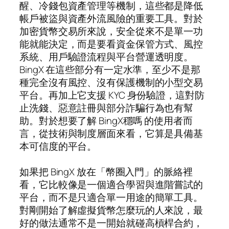
醒、冷錢包資產管理等機制，這些都是降低
帳戶被盜與資產外流風險的重要工具。對於
加密貨幣交易所來說，安全從來不是單一功
能就能決定，而是要看資金保管方式、風控
系統、用戶驗證流程與平台營運透明度。
BingX 在這些部分有一定水準，至少不是那
種完全沒有風控、沒有保護機制的小型交易
平台。再加上它支援 KYC 身份驗證，這對防
止洗錢、惡意註冊與部分詐騙行為也有幫
助。對於想要了解 BingX穩嗎 的使用者而
言，從技術與制度層面來看，它算是具備基
本可信度的平台。
如果把 BingX 放在「幣圈入門」的脈絡裡
看，它比較像是一個適合學習與進階嘗試的
平台，而不是只適合單一用途的簡單工具。
對剛開始了解虛擬貨幣怎麼玩的人來說，最
好的做法通常不是一開始就碰高槓桿合約，