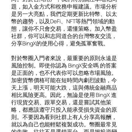
題，如入金方式和稅務申報建議。市場分析
是另一大亮點，我們定期更新比特幣、以太
幣的趨勢，以及DeFi、NFT等熱門領域的動
態，讓你不只會交易，還懂策略。加入幣盈
社群，你可以和志同道合的台灣幣友交流，
分享BingX的使用心得，避免孤軍奮戰。
對於幣圈入門者來說，最重要的原則永遠是
風險控制。即使你認為 BingX安全嗎 的答案
是正面的，也不代表你可以忽略市場風險。
加密貨幣價格可能在短時間內劇烈波動，今
天上漲，明天可能大跌，這與傳統金融商品
相比風險更高。因此，無論是使用 BingX 進
行現貨交易、跟單交易，還是嘗試其他策
略，都應該遵守只投入能承受損失資金的原
則。不要因為看到社群上有人分享高報酬，
就以為自己也能輕鬆複製成功。幣圈最常見
的失敗，往往不是選錯平台，而是把投資變