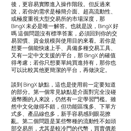
後，更容易實際進入操作階段。但反過來
說，若你的需求是極簡介面、超高流動性、
或極度重視大型交易所的市場深度，那
BingX 未必是唯一解答。也就是說，BingX 好
嗎 這個問題沒有標準答案，必須回到你的交
易習慣、資金規模與使用目的來看。若你是
想要一個能快速上手、具備多種交易工具、
又有一定中文支援的平台，那 BingX 的確值
得考慮；若你只想要單純買進持有，那你也
可以比較其他更簡潔的平台，再做決定。
談到 BingX 缺點，這也是使用前一定要知道
的部分。第一個常見缺點是介面對完全沒碰
過幣圈的人來說，仍然有一定學習門檻。雖
然中文化做得不錯，但功能區塊多、下單方
式多、產品線也多，新手容易感到眼花撩
亂。第二個問題是某些幣種的流動性不如頭
部交易所，尤其是較冷門的代幣，買賣價差