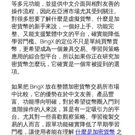
等多元功能，並提供中文介面與相對友善的
操作流程，因此在亞洲市場尤其受到關注。
對很多想要了解什麼是虛擬貨幣、什麼是加
密貨幣的新手來說，一個好上手、功能完
整、又能支援繁體中文的平台，確實能降低
學習門檻。BingX 的定位不只是單純買幣賣
幣，更希望成為一個兼具交易、學習與策略
應用的綜合型平台，所以如果你正在研究加
密貨幣怎麼玩，它確實是一個常被提到的選
項。
如果把 BingX 放在整體加密貨幣交易所市場
中比較，它的優勢在於中文友善、產品豐
富、功能導向明確，對於希望從幣圈入門到
進階操作的人來說，算是有一定吸引力的平
台。尤其對一些喜歡觀察策略、學習複製交
易的人而言，跟單功能確實降低了早期學習
門檻，讓使用者能在理解
什麼是加密貨幣
之