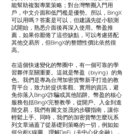
能幫助複製專業策略；對台灣幣圈入門用
戶，中文介面和低門檻是優勢。所以，BingX
可以用嗎？答案是可以，但建議先從小額測
試開始，熟悉介面後再深入使用。幣盈推
薦，如果你厭倦了這些缺點，可以考慮搭配
其他交易所，但BingX的整體性價比依然很
高。
在這個快速變化的幣圈中，有一個可靠的學
習夥伴至關重要。這就是幣盈（biying）的角
色。我們是專為台灣加密貨幣新手打造的教
育平台，致力於提供客觀、實用的資訊，避
免你落入BingX詐騙或其他陷阱。幣盈的核心
服務包括BingX完整教學，從開戶、入金到進
階交易，我們有圖文並茂的步驟指南，讓你
輕鬆上手。同時，我們的加密貨幣怎麼玩系
列文章涵蓋了從基礎到策略的一切，例如如
何分析K線圖、理解DeFi（去中心化金融），