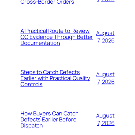
Cross-Border Orders
A Practical Route to Review
August
QC Evidence Through Better
7, 2026
Documentation
Steps to Catch Defects
August
Earlier with Practical Quality
7, 2026
Controls
How Buyers Can Catch
August
Defects Earlier Before
7, 2026
Dispatch