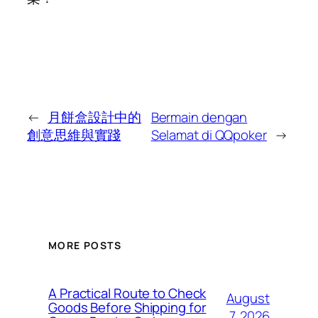
←
月餅盒設計中的
Bermain dengan
創意思維與實踐
Selamat di QQpoker
→
MORE POSTS
A Practical Route to Check
August
Goods Before Shipping for
7, 2026