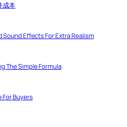
件成本
d Sound Effects For Extra Realism
ng The Simple Formula
e For Buyers