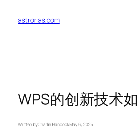
Skip
to
astrorias.com
content
WPS的创新技术
Written by
Charlie Hancock
May 6, 2025