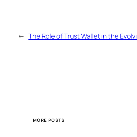
←
The Role of Trust Wallet in the Evo
MORE POSTS