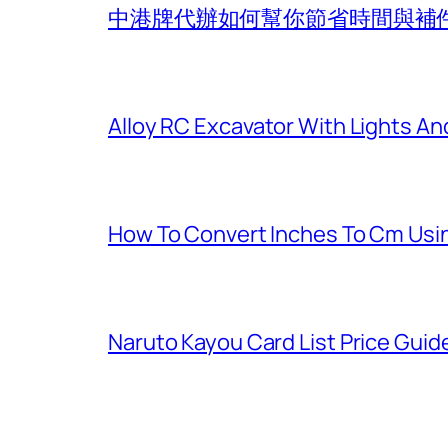
中港牌代辦如何幫你節省時間與補
Alloy RC Excavator With Lights An
How To Convert Inches To Cm Usi
Naruto Kayou Card List Price Guid