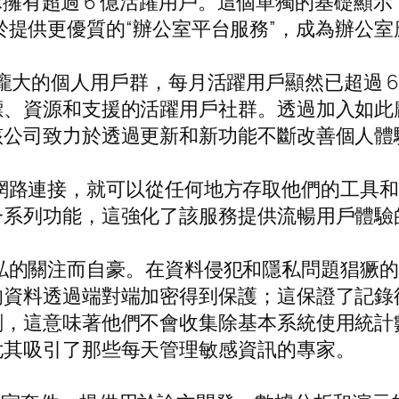
在全球擁有超過 6 億活躍用戶。這個單獨的基礎
e致力於提供更優質的“辦公室平台服務”，成為辦
能忘記其龐大的個人用戶群，每月活躍用戶顯然已超過
標、資源和支援的活躍用戶社群。透過加入如此
該公司致力於透過更新和新功能不斷改善個人體
戶只要有網路連接，就可以從任何地方存取他們的工
一系列功能，這強化了該服務提供流暢用戶體驗
人隱私的關注而自豪。在資料侵犯和隱私問題猖獗的時代
的資料透過端對端加密得到保護；這保證了記錄
劃，這意味著他們不會收集除基本系統使用統計
尤其吸引了那些每天管理敏感資訊的專家。