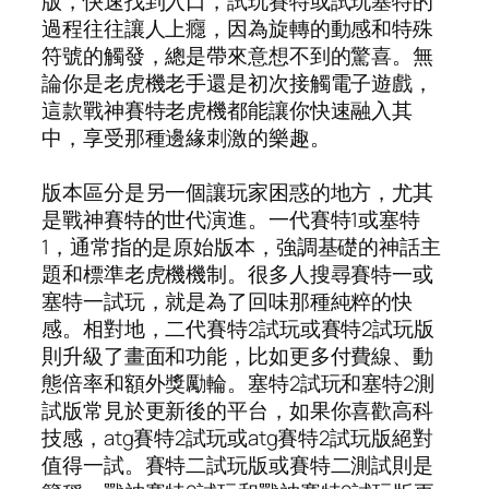
版，快速找到入口，試玩賽特或試玩塞特的
過程往往讓人上癮，因為旋轉的動感和特殊
符號的觸發，總是帶來意想不到的驚喜。無
論你是老虎機老手還是初次接觸電子遊戲，
這款戰神賽特老虎機都能讓你快速融入其
中，享受那種邊緣刺激的樂趣。
版本區分是另一個讓玩家困惑的地方，尤其
是戰神賽特的世代演進。一代賽特1或塞特
1，通常指的是原始版本，強調基礎的神話主
題和標準老虎機機制。很多人搜尋賽特一或
塞特一試玩，就是為了回味那種純粹的快
感。相對地，二代賽特2試玩或賽特2試玩版
則升級了畫面和功能，比如更多付費線、動
態倍率和額外獎勵輪。塞特2試玩和塞特2測
試版常見於更新後的平台，如果你喜歡高科
技感，atg賽特2試玩或atg賽特2試玩版絕對
值得一試。賽特二試玩版或賽特二測試則是