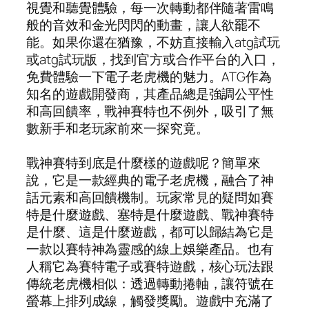
視覺和聽覺體驗，每一次轉動都伴隨著雷鳴
般的音效和金光閃閃的動畫，讓人欲罷不
能。如果你還在猶豫，不妨直接輸入atg試玩
或atg試玩版，找到官方或合作平台的入口，
免費體驗一下電子老虎機的魅力。ATG作為
知名的遊戲開發商，其產品總是強調公平性
和高回饋率，戰神賽特也不例外，吸引了無
數新手和老玩家前來一探究竟。
戰神賽特到底是什麼樣的遊戲呢？簡單來
說，它是一款經典的電子老虎機，融合了神
話元素和高回饋機制。玩家常見的疑問如賽
特是什麼遊戲、塞特是什麼遊戲、戰神賽特
是什麼、這是什麼遊戲，都可以歸結為它是
一款以賽特神為靈感的線上娛樂產品。也有
人稱它為賽特電子或賽特遊戲，核心玩法跟
傳統老虎機相似：透過轉動捲軸，讓符號在
螢幕上排列成線，觸發獎勵。遊戲中充滿了