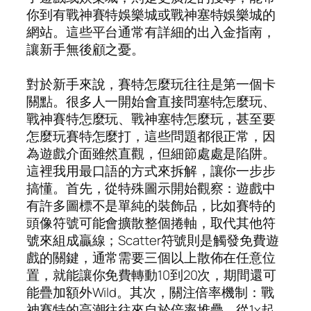
你到有戰神賽特娛樂城或戰神塞特娛樂城的
網站。這些平台通常有詳細的出入金指南，
讓新手無後顧之憂。
對於新手來說，賽特怎麼玩往往是第一個卡
關點。很多人一開始會直接問塞特怎麼玩、
戰神賽特怎麼玩、戰神塞特怎麼玩，甚至要
怎麼玩賽特怎麼打，這些問題都很正常，因
為遊戲介面雖然直觀，但細節處處是陷阱。
這裡我用最口語的方式來拆解，讓你一步步
搞懂。首先，從特殊圖示開始觀察：遊戲中
有許多圖標不是單純的裝飾品，比如賽特的
頭像符號可能會擴散整個捲軸，取代其他符
號來組成贏線；Scatter符號則是觸發免費遊
戲的關鍵，通常需要三個以上散佈在任意位
置，就能讓你免費轉動10到20次，期間還可
能疊加額外Wild。其次，關注倍率機制：戰
神賽特的高潮往往來自於倍率堆疊，從1x起