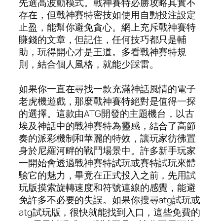
先選高波動模式。戰神賽特必勝攻略其實不
存在，但戰神賽特密技如使用自動投注設定
止盈，能幫你避免貪心。網上充斥戰神賽特
賺錢的文章，但記住，任何技巧都只是輔
助，玩得開心才是王道。多看戰神賽特規
則，結合個人風格，就能少踩雷。
如果你一直在尋找一款充滿神話風情的電子
老虎機遊戲，那麼戰神賽特絕對是值得一探
的選擇。這款由ATG開發的主題機台，以古
埃及神話中的戰神賽特為靈感，結合了高節
奏的派彩機制和華麗的特效，讓玩家彷彿置
身於尼羅河畔的戰鬥場景中。許多新手玩家
一開始會透過戰神賽特試玩或賽特試玩來體
驗它的魅力，畢竟在正式投入之前，先用試
玩版摸索旋轉速度和符號連線的感覺，能避
免許多不必要的失誤。如果你搜尋atg試玩或
atg試玩版，很快就能找到入口，這些免費的