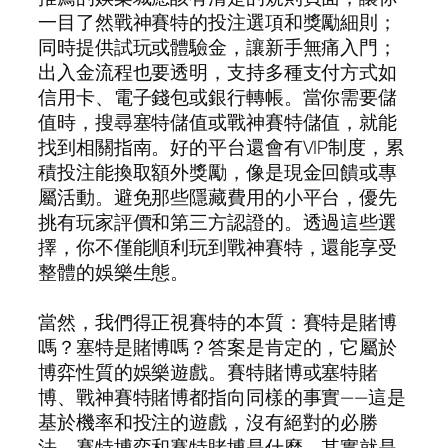
一目了然戰神賽特的投注選項和獎勵細則；
同時提供試玩或體驗金，讓新手無痛入門；
出入金流程也要透明，支持多種支付方式如
信用卡、電子錢包或銀行轉帳。當你需要儲
值時，搜尋塞特儲值或戰神賽特儲值，就能
找到相關指南。好的平台還會有VIP制度，累
積投注能換取額外獎勵，像是現金回饋或專
屬活動。避免那些隱藏費用的小平台，優先
挑有玩家評價和第三方認證的。透過這些選
擇，你不僅能順利玩到戰神賽特，還能享受
整體的娛樂生態。
當然，我們得正視賽特的本質：賽特是賭博
嗎？塞特是賭博嗎？答案是肯定的，它屬於
博弈性質的娛樂遊戲。賽特賭博或塞特賭
博、戰神賽特賭博都指向同樣的事實——這是
基於機率和投注的遊戲，沒有絕對的必勝
法。賽特博弈和賽特賭博是什麼，其實就是