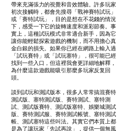
帶來充滿張力的視覺和音效體驗。許多玩家
初次接觸時，都會先搜尋「戰神賽特試玩」
或「賽特試玩」，目的是想在不花錢的情況
下，感受一下它的旋轉速度和派彩節奏。事
實上，這種試玩模式非常適合新手，因為它
讓你能輕鬆探索遊戲的機制，而不用擔心真
金白銀的損失。如果你已經在網路上輸入過
「試玩賽特」或「試玩塞特」，很可能已經
找到一些入口，但這裡我會更詳細地解釋，
為什麼這款遊戲能吸引那麼多玩家反复回
頭。
談到試玩和測試版本，很多人常常搞混賽特
測試版、塞特測試版、賽特測試、塞特測
試、測試版賽特、測試版塞特、娛樂城測試
版、賽特測試服、賽特測試帳號、塞特測試
帳、測試塞特這些叫法。其實它們本質上都
是為了讓玩家「先試再說」，提供一個無風