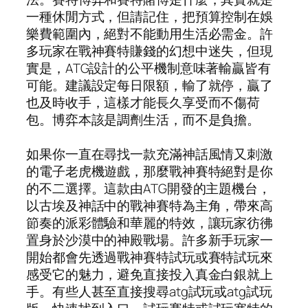
一種休閒方式，但請記住，把預算控制在娛
樂費範圍內，絕對不能動用生活必需金。許
多玩家在戰神賽特賺錢的幻想中迷失，但現
實是，ATG設計的公平機制意味著輸贏皆有
可能。建議設定每日限額，輸了就停，贏了
也及時收手，這樣才能長久享受而不傷荷
包。博弈本該是調劑生活，而不是負擔。
如果你一直在尋找一款充滿神話風情又刺激
的電子老虎機遊戲，那麼戰神賽特絕對是你
的不二選擇。這款由ATG開發的主題機台，
以古埃及神話中的戰神賽特為主角，帶來高
節奏的派彩體驗和華麗的特效，讓玩家彷彿
置身於沙漠中的神殿戰場。許多新手玩家一
開始都會先透過戰神賽特試玩或賽特試玩來
感受它的魅力，避免直接投入真金白銀就上
手。有些人甚至直接搜尋atg試玩或atg試玩