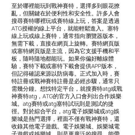
至於哪裡能玩到戰神賽特，選擇多到眼花撩
亂，但關鍵在於便利性和安全性。許多人會
搜尋賽特哪裡玩或賽特線上玩，答案是透過
ATG授權的線上平台，就能輕鬆進入。塞特
線上玩或線上賽特，通常指向瀏覽器版本，
無需下載，直接在網頁上旋轉。賽特網頁版
或塞特網頁版是主流，因為它支援手機和平
板，隨時隨地都能玩。如果你偏好離線體
驗，賽特下載或塞特下載會提供APP版本，
但記得確認來源以防病毒。正式加入時，賽
特註冊或戰神賽特註冊是必經步驟，通常只
需幾分鐘。想找特定平台，就搜賽特atg或戰
神賽特atg，ATG的官方入口會列出合作娛樂
城。atg賽特或atg塞特試玩則是測試的捷
徑。對於綜合平台，atg電子娛樂城或atg娛
樂城是熱門選擇，裡面不僅有戰神賽特，還
收錄其他電子遊戲。電子娛樂城、娛樂城電
子遊戲或娛樂城，則是更廣泛的搜尋，能帶