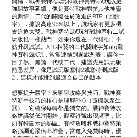
簡稱，戰神賽特2試玩和戰神賽特2試玩版更
強調故事延續，像是賽特戰神對抗其他神靈
的劇情。二代的關鍵在於改進的RTP（回饋
率），據說高達96%以上，讓玩家有更多機
會追逐大獎。戰神塞特2試玩和戰神塞特二試
玩版也一樣熱門，如果你還在一代徘徊，不
妨升級試試。ATG相關的二代關鍵字如atg戰
神賽特2試玩，常常連結到遊戲列表，讓你一
目了然。無論一代或二代，建議先用試玩版
熟悉差異，像是試玩版塞特2或塞特測試版
2，這樣才能挑到最適合自己的版本。
想要提升勝率？來聊聊攻略與技巧。戰神賽
特新手技巧的核心是理解RNG（隨機數產生
器），它確保每轉都是獨立的。戰神賽特攻
略建議從低注開始，觀察符號出現頻率，比
如賽特圖示的熱區。賽特攻略和戰神賽特策
略強調追蹤倍率堆疊，當進入免費轉時，優